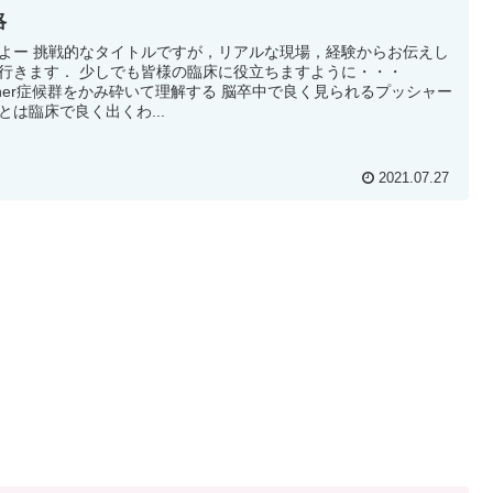
略
よー 挑戦的なタイトルですが，リアルな現場，経験からお伝えし
行きます． 少しでも皆様の臨床に役立ちますように・・・
sher症候群をかみ砕いて理解する 脳卒中で良く見られるプッシャー
とは臨床で良く出くわ...
2021.07.27