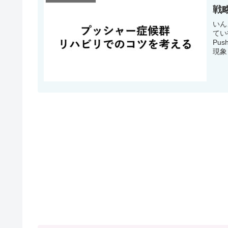
戦
いん
てい
Pu
現象