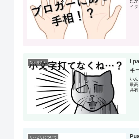
たか
イタ
i 
ひとりごと
キ
いん
最高
共有
P
リハビリについて