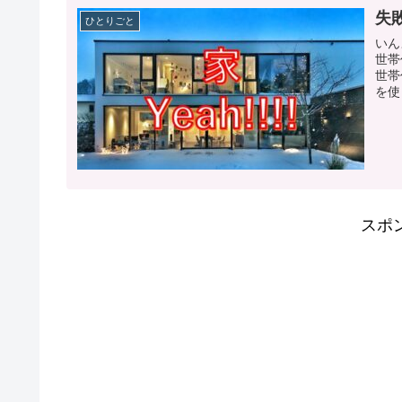
失
ひとりごと
いん
世帯
世帯
を使
スポ