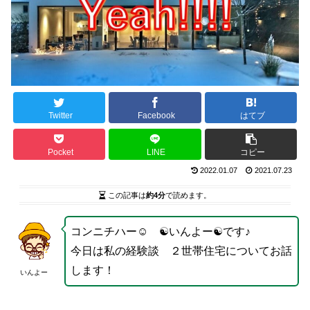
Twitter
Facebook
はてブ
Pocket
LINE
コピー
2022.01.07
2021.07.23
この記事は
約4分
で読めます。
コンニチハー☺ ☯いんよー☯です♪
今日は私の経験談 ２世帯住宅についてお話
します！
いんよー