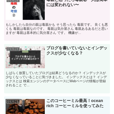
ひとりごと
には変われない〜
もしかしたら自分の親は毒親かも そう思ったら 毒親です。 良くも悪
くも 毒親は毒親なのです。 毒親は気分屋さん 毒親あるあるだと思い
ますが 毒親は基本的に気分屋さん です。 機嫌が...
ブログを書いていないとインデッ
ひとりごと
クスが少なくなる？
しばらく放置していたブログは結果どうなるのか？ インデックスが
少なくなっていることに気づきました。 インデックスとは？ インデ
ックスとは 検索エンジンのデータベースにWebページの情報が登録
されること で...
このコーヒーミル最高！ocean
ひとりごと
rich コーヒーミルを使ってみた