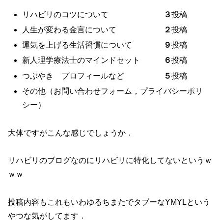
リハビリのコツについて
３
投稿
人生が変わる金言について
２
投稿
運気を上げる生活習慣について
９
投稿
新人理学療法士のマインドセット
６
投稿
つぶやき プロフィールなど
５
投稿
その他（お問い合わせフォーム，プライバシーポリ
シー）
大体ですがこんな感じでしょうか．
リハビリのブログなのにリハビリに特化してないというｗ
ｗｗ
投稿内容もこれもいわゆるちまたでタブーなYMYLという
やつな気がしてます．