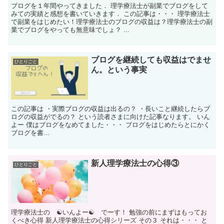
ブログを１年間やってきました． 理学療法士が副業でブログをして
みての実績と感想を書いていきます． この記事は・・・ 理学療法士
で副業をはじめたい！理学療法士のブログの収益は？理学療法士の副
業でブログをやっても無意味でしょ？ ...
ブログを継続しても収益はでませ
ひとりごと
ん。という事実
この記事は ・実際ブログの収益は出るの？ ・長いこと継続したらブ
ログの収益がでるの？ という読者さまに向けた記事なります。 いん
よー 僕はブログをなめてました・・・ ブログをはじめたらとにかく
ブログを書...
新人理学療法士の心得③
ひとりごと
理学療法士の ☯いんよー☯ でーす！ 勉強の前にまずはもってお
くべき心得 新人理学療法士の心得シリーズ その３ それは・・・ と