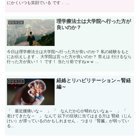
にかくいつも笑顔でいる です． ...
理学療法士は大学院へ行った方が
ひとりごと
良いのか？
今日は理学療法士は大学院へ行った方が良いのか？ 私の経験をもと
にお伝えします． 大学院は言った方が良いのか？ 答えは 行けるなら
行った方が良い！！ です！ 当たり前ですねｗｗ ...
経絡とリハビリテーション～腎経
ひとりごと
編～
「 最近腰痛いな～ 」 「 なんだか心が晴れないなぁ～ 」 「
老けてきたな～ 」 なんて 以下の症状に当てはまる方は 腎経（じん
けい）が滞っているのかもしれません． つまり「腎臓」が弱ってい
る...