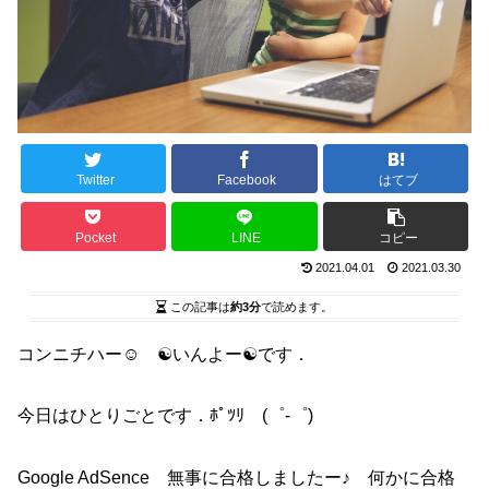
Twitter
Facebook
はてブ
Pocket
LINE
コピー
2021.04.01
2021.03.30
この記事は
約3分
で読めます。
コンニチハー☺ ☯いんよー☯です．
今日はひとりごとです．ﾎﾟﾂﾘ (゜-゜)
Google AdSence 無事に合格しましたー♪ 何かに合格