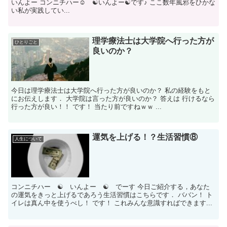
いんよー コンニチハー☺ ☯いんよー☯です♪ ここ数年風邪をひかな
い私が実践してい...
理学療法士は大学院へ行った方が
ひとりごと
良いのか？
今日は理学療法士は大学院へ行った方が良いのか？ 私の経験をもと
にお伝えします． 大学院は言った方が良いのか？ 答えは 行けるなら
行った方が良い！！ です！ 当たり前ですねｗｗ ...
運気を上げる！？生活習慣⑧
人生について
コンニチハー ☯ いんよー ☯ でーす 今日ご紹介する，あなた
の運気をきっと上げるであろう生活習慣はこちらです． ババン！ ト
イレは真ん中を使うべし！ です！ これみんな意識すればできます...