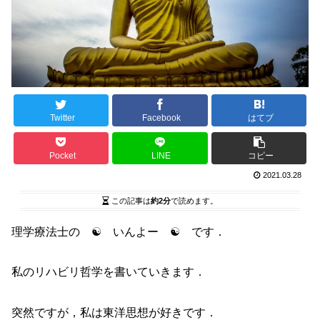
Twitter
Facebook
はてブ
Pocket
LINE
コピー
2021.03.28
この記事は
約2分
で読めます。
理学療法士の ☯ いんよー ☯ です．
私のリハビリ哲学を書いていきます．
突然ですが，私は東洋思想が好きです．