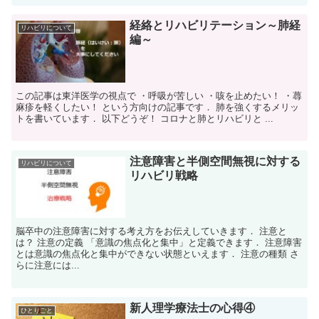
経絡とリハビリテーション～肺経
リハビリについて
編～
この記事は東洋医学の視点で ・呼吸が苦しい ・咳を止めたい！ ・蕁
麻疹を軽くしたい！ という方向けの記事です． 肺を強くするメリッ
トを書いています． 以下どうぞ！ コロナと肺とリハビリと ...
注意障害と半側空間無視に対する
リハビリについて
リハビリ戦略
脳卒中の注意障害に対する考え方をお伝えしていきます． 注意と
は？ 注意の定義 「意識の焦点化と集中」と定義できます． 注意障害
とは意識の焦点化と集中ができない状態といえます． 注意の種類 さ
らに注意には...
新人理学療法士の心得④
ひとりごと