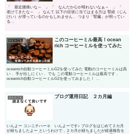
「 最近腰痛いな～ 」 「 なんだか心が晴れないなぁ～ 」 「
老けてきたな～ 」 なんて 以下の症状に当てはまる方は 腎経（じん
けい）が滞っているのかもしれません． つまり「腎臓」が弱ってい
る...
このコーヒーミル最高！ocean
ひとりごと
rich コーヒーミルを使ってみた
oceanrich自動コーヒーミルG2を使ってみた 電動のコーヒーミルは高
い． 手が出しにくい． でも この電動コーヒーミルは最高です．
oceanrich自動コーヒーミルG2を使ってみました！ ...
ブログ運用日記 ２カ月編
ひとりごと
いんよー コンニチハー☺ いんよーです♪ ブログをはじめて２カ月
が経ちましたよー というわけで，２カ月が経ちましたが経過報告を