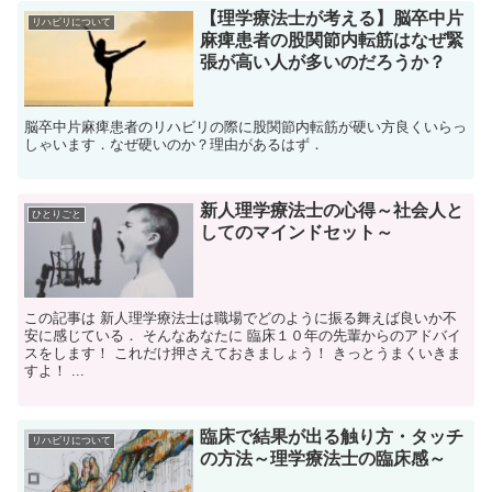
【理学療法士が考える】脳卒中片
リハビリについて
麻痺患者の股関節内転筋はなぜ緊
張が高い人が多いのだろうか？
脳卒中片麻痺患者のリハビリの際に股関節内転筋が硬い方良くいらっ
しゃいます．なぜ硬いのか？理由があるはず．
新人理学療法士の心得～社会人と
ひとりごと
してのマインドセット～
この記事は 新人理学療法士は職場でどのように振る舞えば良いか不
安に感じている． そんなあなたに 臨床１０年の先輩からのアドバイ
スをします！ これだけ押さえておきましょう！ きっとうまくいきま
すよ！ ...
臨床で結果が出る触り方・タッチ
リハビリについて
の方法～理学療法士の臨床感～