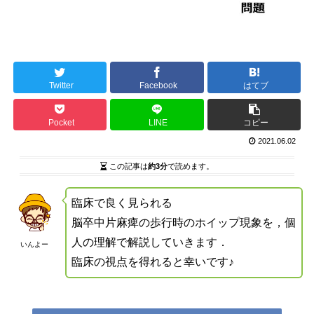
Twitter
Facebook
はてブ
Pocket
LINE
コピー
2021.06.02
この記事は
約3分
で読めます。
臨床で良く見られる
脳卒中片麻痺の歩行時のホイップ現象を，個
人の理解で解説していきます．
いんよー
臨床の視点を得れると幸いです♪