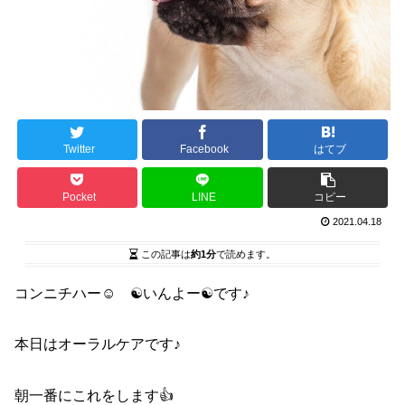
Twitter
Facebook
はてブ
Pocket
LINE
コピー
2021.04.18
この記事は
約1分
で読めます。
コンニチハー☺ ☯いんよー☯です♪
本日はオーラルケアです♪
朝一番にこれをします👍