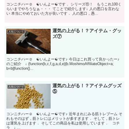
コンニチハー☺ ☯いんよー☯です． シリーズ⑪！ もうこれ100く
らいまでやろうなぁ・・・ てことで紹介します↓ 人の悪口を言わな
い 本当にやめておいた方が良いです． 人の悪口，愚...
運気の上がる！？アイテム・グッ
人生について
ズ⑦
コンニチハー☺ ☯いんよー☯です♪ 今日はこれ買って良かったー♪
のご紹介 ↓ (function(b,c,f,g,a,d,e){b.MoshimoAffiliateObject=a;
b=b||function()...
運気の上がる！？アイテムグッズ
人生について
⑤
コンニチハー☺ ☯いんよー☯です♪ 近年まれにみる筋トレブーム そ
れもそのはず，筋トレにはメリットが多すぎます． そして，筋トレ
は運気を上げます． そしてこの商品を私は使用しています． コチ
ラ ↓ ...