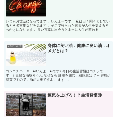
いつもお世話になってます． いんよーです． 私は日々悶々としてい
るとき名言集などを見ます． そこで得られた言葉が人生を変えるき
っかけになります． 良い言葉に出会うと本当に人生が変わる...
身体に良い油．健康に良い油．オ
人生について
メガとは？
コンニチハー☺ ☯いんよー☯です♪ 今日の生活習慣はコチラでー
す ↓ 良質な油取ろうね なぜなら 細胞を囲む，細胞膜は ７～８割が
脂質ですので，油が大事ですよ． まず ...
運気を上げる！？生活習慣⑪
人生について