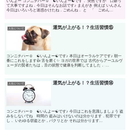
いんよー コンニチハー☺ ☯いんよー☯です． 突然ですが 口癖っ
て大事ですよね．今日はそんなお話です♪ まえがき 例えば いんさん
今日はいろいろと迷惑かけたね．ごめんね． と 「 ごめん...
運気が上がる！？生活習慣⑮
人生について
コンニチハー☺ ☯いんよー☯です♪ 本日はオーラルケアです♪ 朝一
番にこれをします👍 舌を磨く✨ ヨガの世界では 古代からアーユルヴ
ェーダの賢者たちは，舌の状態で健康を判断してました． ...
運気が上がる！？生活習慣⑭
人生について
コンニチハー☺ ☯いんよー☯です♪ 今日はこれを意識しましょう 盗
みをしないでね 時間の 盗みはいけないのは分かります．犯罪です
し． いわゆる窃盗とか，パクリとか それは分かります...