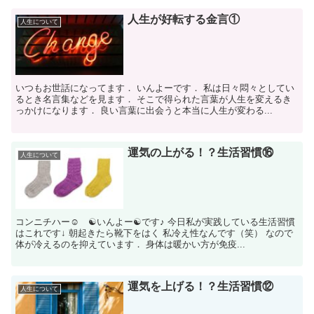
人生が好転する金言①
人生について
いつもお世話になってます． いんよーです． 私は日々悶々としてい
るとき名言集などを見ます． そこで得られた言葉が人生を変えるき
っかけになります． 良い言葉に出会うと本当に人生が変わる...
運気の上がる！？生活習慣⑯
人生について
コンニチハー☺ ☯いんよー☯です♪ 今日私が実践している生活習慣
はこれです↓ 朝起きたら靴下をはく 私冷え性なんです（笑） なので
体が冷えるのを抑えています． 身体は暖かい方が免疫...
運気を上げる！？生活習慣⑫
人生について