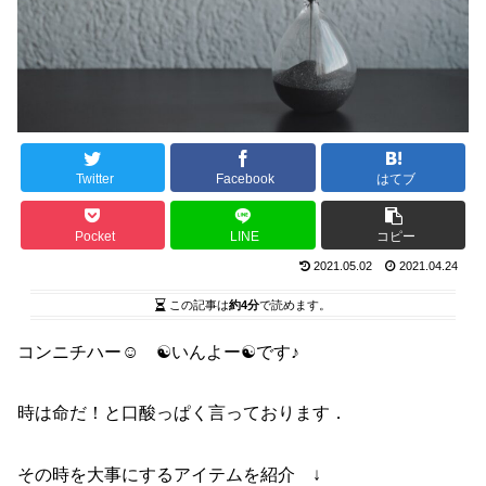
Twitter
Facebook
はてブ
Pocket
LINE
コピー
2021.05.02
2021.04.24
この記事は
約4分
で読めます。
コンニチハー☺ ☯いんよー☯です♪
時は命だ！と口酸っぱく言っております．
その時を大事にするアイテムを紹介 ↓