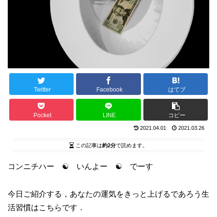
Twitter
Facebook
はてブ
Pocket
LINE
コピー
2021.04.01
2021.03.26
この記事は
約2分
で読めます。
コンニチハー ☯ いんよー ☯ でーす
今日ご紹介する，あなたの運気をきっと上げるであろう生
活習慣はこちらです．