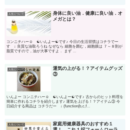
身体に良い油．健康に良い油．オ
人生について
メガとは？
コンニチハー☺ ☯いんよー☯です♪ 今日の生活習慣はコチラでー
す ↓ 良質な油取ろうね なぜなら 細胞を囲む，細胞膜は ７～８割が
脂質ですので，油が大事ですよ． まず ...
運気の上がる！？アイテムグッズ
人生について
③
いんよー コンニチハー☺ ☯いんよー☯です♪ 古からのヒット料理を
簡単に作れるコチラを紹介します♪ 運気を上げる！？アイテム③ 今
日紹介する商品は コチラだー ↓ (function(b,c,f...
家庭用健康器具のおすすめ１
人生について
選！ これ１択フォームローラ