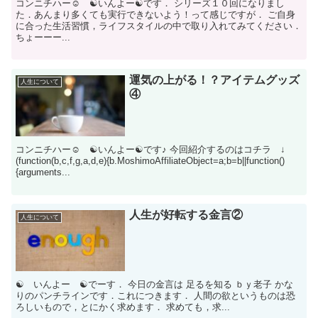
コンニチハー☺ ☯いんよー☯です． シリーズ１０回になりまし
た．あんまり多くても実行できないよう！って感じですが． ご自身
に合った生活習慣，ライフスタイルの中で取り入れてみてください．
ちょーーー...
運気の上がる！？アイテムグッズ
人生について
④
コンニチハー☺ ☯いんよー☯です♪ 今回紹介するのはコチラ ↓
(function(b,c,f,g,a,d,e){b.MoshimoAffiliateObject=a;b=b||function()
{arguments...
人生が好転する金言②
人生について
☯ いんよー ☯でーす． 今日の金言は 足るを知る ｂｙ老子 かな
りのパンチラインです．これにつきます． 人間の欲というものは恐
ろしいもので，とにかく求めます． 求めても，求...